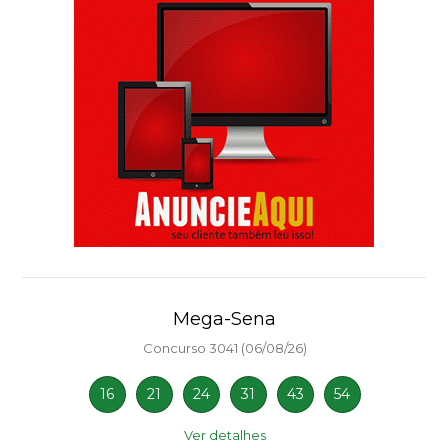
Mega-Sena
Concurso 3041 (06/08/26)
16
21
24
31
43
54
Ver detalhes