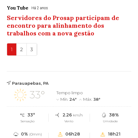
You Tube
Há 2 anos
Servidores do Prosap participam de
encontro para alinhamento dos
trabalhos com a nova gestão
1
2
3
Parauapebas, PA
33°
Tempo limpo
Mín.
24°
Máx.
38°
33°
2.26
38%
km/h
Sensação
Vento
Umidade
0%
06h28
18h21
(0mm)