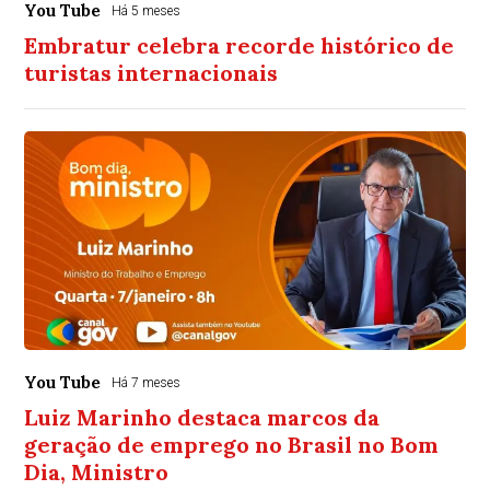
You Tube
Há 5 meses
Embratur celebra recorde histórico de
turistas internacionais
You Tube
Há 7 meses
Luiz Marinho destaca marcos da
geração de emprego no Brasil no Bom
Dia, Ministro