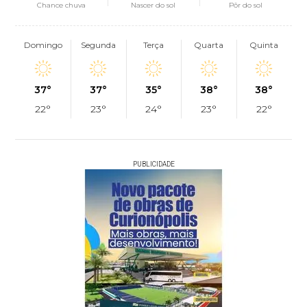
Chance chuva
Nascer do sol
Pôr do sol
Domingo
Segunda
Terça
Quarta
Quinta
37°
37°
35°
38°
38°
22°
23°
24°
23°
22°
PUBLICIDADE