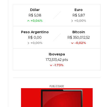
Dólar
Euro
R$ 5,08
R$ 5,87
+0,04%
+0,00%
Peso Argentino
Bitcoin
R$ 0,00
R$ 350,012,52
+0,00%
-0,02%
Ibovespa
172,513,42 pts
-1.73%
PUBLICIDADE