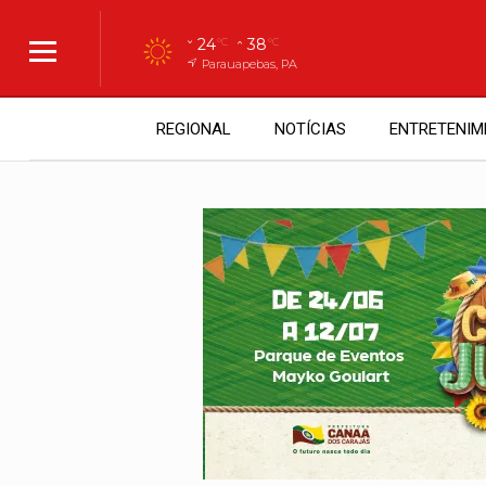
24
38
°C
°C
Parauapebas, PA
REGIONAL
NOTÍCIAS
ENTRETENIM