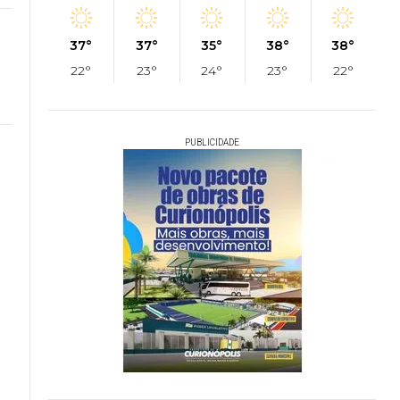
37°
37°
35°
38°
38°
22°
23°
24°
23°
22°
PUBLICIDADE