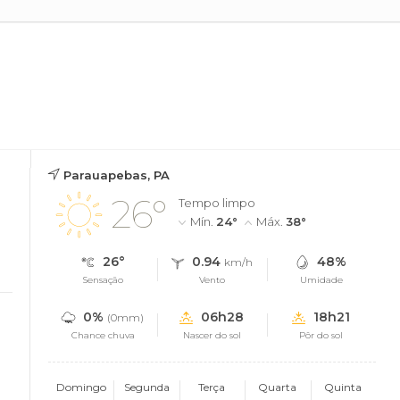
Parauapebas, PA
26°
Tempo limpo
Mín.
24°
Máx.
38°
26°
0.94
48%
km/h
Sensação
Vento
Umidade
0%
06h28
18h21
(0mm)
Chance chuva
Nascer do sol
Pôr do sol
Domingo
Segunda
Terça
Quarta
Quinta