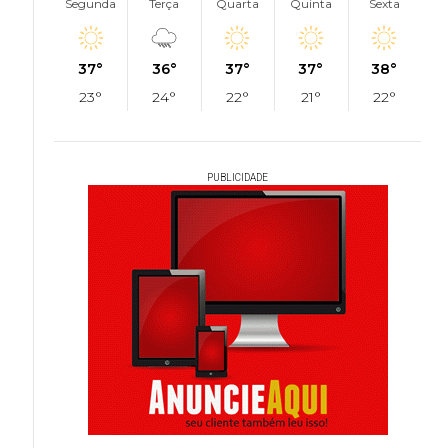
Segunda
Terça
Quarta
Quinta
Sexta
37°
36°
37°
37°
38°
23°
24°
22°
21°
22°
PUBLICIDADE