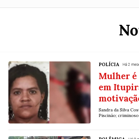
No
POLÍCIA
Há 2 mes
Mulher é 
em Itupir
motivaçã
Sandra da Silva Cos
Piscinão; criminoso