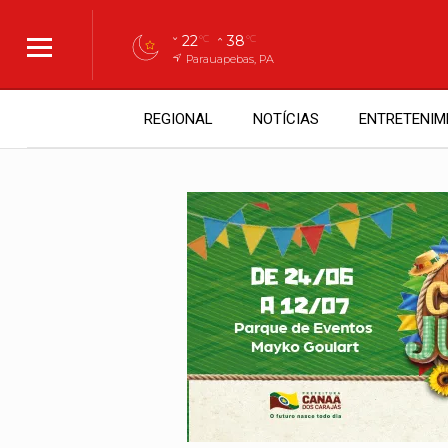
22
38
°C
°C
Parauapebas, PA
REGIONAL
NOTÍCIAS
ENTRETENIM