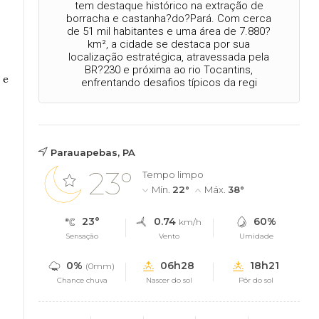
tem destaque histórico na extração de
borracha e castanha?do?Pará. Com cerca
de 51 mil habitantes e uma área de 7.880?
km², a cidade se destaca por sua
localização estratégica, atravessada pela
BR?230 e próxima ao rio Tocantins,
 e
enfrentando desafios típicos da regi
Parauapebas, PA
23°
Tempo limpo
Mín.
22°
Máx.
38°
23°
0.74
60%
km/h
Sensação
Vento
Umidade
0%
06h28
18h21
(0mm)
Chance chuva
Nascer do sol
Pôr do sol