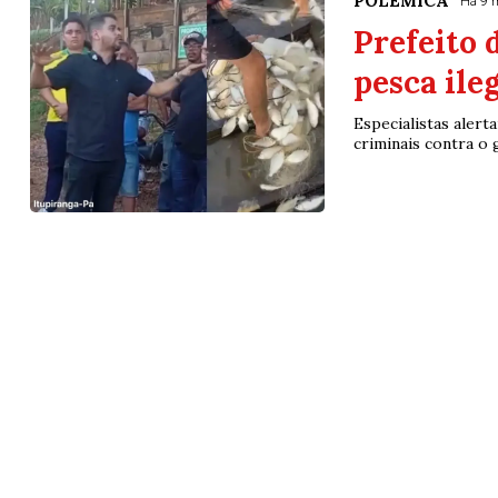
POLÊMICA
Há 9 
Prefeito d
pesca ile
Especialistas alert
criminais contra o