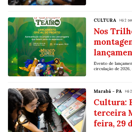
CULTURA
Há 2 s
Nos Trilh
montagem
lançamen
Evento de lançamen
circulação de 2026,
Marabá - PA
Há 
Cultura: 
terceira 
feira, 29 