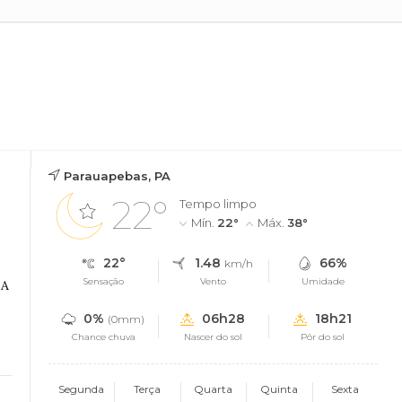
Parauapebas, PA
22°
Tempo limpo
Mín.
22°
Máx.
38°
22°
1.48
66%
km/h
Sensação
Vento
Umidade
 A
0%
06h28
18h21
(0mm)
Chance chuva
Nascer do sol
Pôr do sol
Segunda
Terça
Quarta
Quinta
Sexta