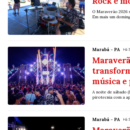
Rock e m
O Maraverão 2026 
Em mais um domingo
Marabá - PA
Há 
Maraverã
transform
música e 
A noite de sábado (
pirotecnia com a a
Marabá - PA
Há 