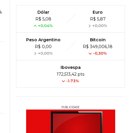
á.
Dólar
Euro
R$ 5,08
R$ 5,87
+0,04%
+0,00%
Peso Argentino
Bitcoin
R$ 0,00
R$ 349,006,18
+0,00%
-0,30%
Ibovespa
172,513,42 pts
-1.73%
PUBLICIDADE