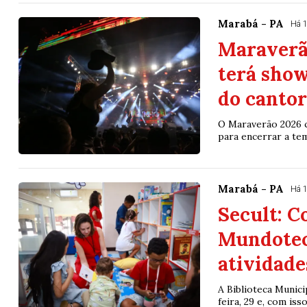
Marabá - PA
Há 
Maraverão
terá show
do cantor
O Maraverão 2026 c
para encerrar a tem
Marabá - PA
Há 
Secult: C
Mundotec
atividade
A Biblioteca Munic
feira, 29 e, com iss