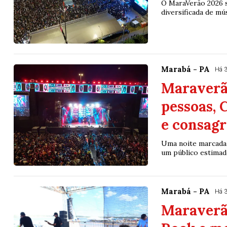
O MaraVerão 2026 
diversificada de mú
Marabá - PA
Há 
Maraverão
pessoas, 
e consagr
Uma noite marcada 
um público estimado
Marabá - PA
Há 
Maraverã