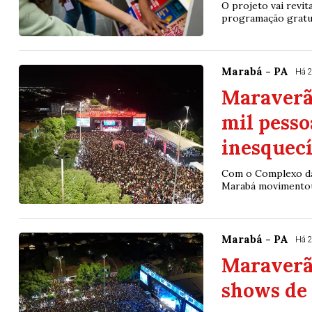
O projeto vai revit
programação gratuit
Marabá - PA
Há 
Maraverã
mil pesso
inesquec
Com o Complexo da
Marabá movimentou 
Marabá - PA
Há 
Maraverão
shows de