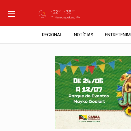
22
38
°C
°C
Parauapebas, PA
REGIONAL
NOTÍCIAS
ENTRETENIM