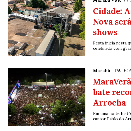
Marabá - PA
Há 3
Cidade: A
Nova será
shows
Festa inicia nesta 
celebrado com grande
Marabá - PA
Há 6
MaraVerão
bate reco
Arrocha
Em uma noite histó
cantor Pablo do Arr