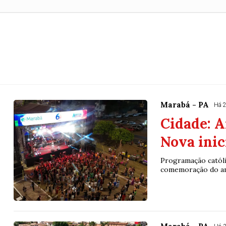
Marabá - PA
Há 2
Cidade: A
Nova inic
Programação católi
comemoração do ani