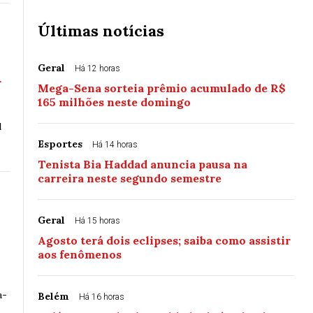
Últimas notícias
Geral
a
Há 12 horas
Mega-Sena sorteia prêmio acumulado de R$
165 milhões neste domingo
l
Esportes
Há 14 horas
Tenista Bia Haddad anuncia pausa na
carreira neste segundo semestre
Geral
Há 15 horas
Agosto terá dois eclipses; saiba como assistir
aos fenômenos
a-
Belém
Há 16 horas