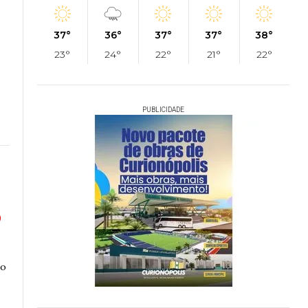
37°
36°
37°
37°
38°
23°
24°
22°
21°
22°
PUBLICIDADE
o
do