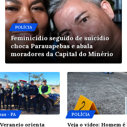
POLÍCIA
Feminicídio seguido de suicídio
choca Parauapebas e abala
moradores da Capital do Minério
as - PA
POLÍCIA
Veraneio orienta
Veja o vídeo: Homem é