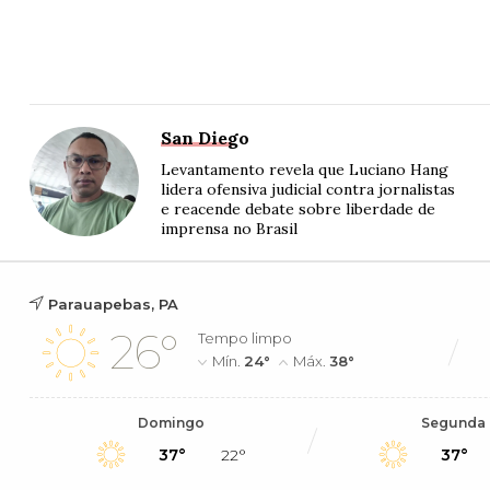
San Diego
Levantamento revela que Luciano Hang
lidera ofensiva judicial contra jornalistas
e reacende debate sobre liberdade de
imprensa no Brasil
Parauapebas, PA
26°
Tempo limpo
Mín.
24°
Máx.
38°
Domingo
Segunda
37°
22°
37°