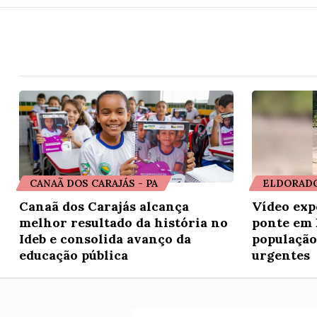
CANAÃ DOS CARAJÁS - PA
ELDORADO
Canaã dos Carajás alcança
Vídeo exp
melhor resultado da história no
ponte em 
Ideb e consolida avanço da
população
educação pública
urgentes