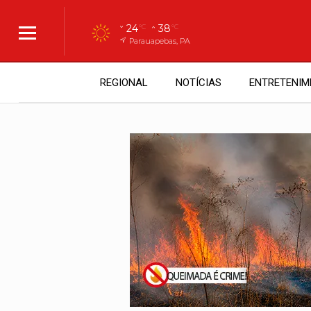
24
38
°C
°C
Parauapebas, PA
REGIONAL
NOTÍCIAS
ENTRETENIM