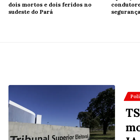
dois mortos e dois feridos no
condutore
sudeste do Pará
segurança
Pol
TS
mo