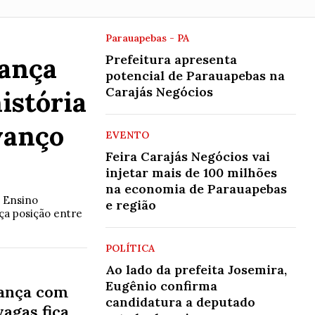
Parauapebas - PA
cança
Prefeitura apresenta
potencial de Parauapebas na
CULTURA
Carajás Negócios
istória
Nos Trilhos do Teatro II”
vanço
apresenta nova montagem e
EVENTO
Feira Carajás Negócios vai
programação 2026 no
injetar mais de 100 milhões
lançamento em Canaã dos
na economia de Parauapebas
Carajás
o Ensino
e região
ça posição entre
Evento de lançamento em Canaã dos Carajás reúne
comunidade para celebrar a circulação de 2026, que
POLÍTICA
conta com o patrocínio da Vale, via Lei de Incentivo à
Cultura
Ao lado da prefeita Josemira,
Eugênio confirma
vança com
candidatura a deputado
vagas fica