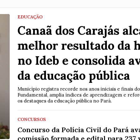
EDUCAÇÃO
Canaã dos Carajás al
CRIME
melhor resultado da h
MPF abre investigação contra
no Ideb e consolida a
prefeito de Parauapebas por
supostos atos de racismo
da educação pública
religioso; caso amplia crise
política no município
Município registra recorde nos anos iniciais e finais d
Fundamental, amplia índices de aprendizagem e refor
os destaques da educação pública no Pará.
Apuração nas esferas cível e criminal foi instaurada
após vídeos divulgados nas redes sociais;
investigação ocorre dias depois de pedido de
cassação protocolado na Câmara Municipal
CONCURSOS
Concurso da Polícia Civil do Pará a
comissão formada e edital para 237 