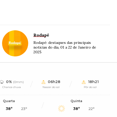
Rodapé
Rodapé: destaques das principais
noticias do dia, 01 a 22 de Janeiro de
2025
0%
06h28
18h21
(0mm)
Chance chuva
Nascer do sol
Pôr do sol
Quarta
Quinta
38°
23°
38°
22°