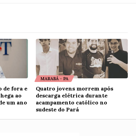
MARABÁ - PA
o de fora e
Quatro jovens morrem após
chega ao
descarga elétrica durante
de um ano
acampamento católico no
sudeste do Pará