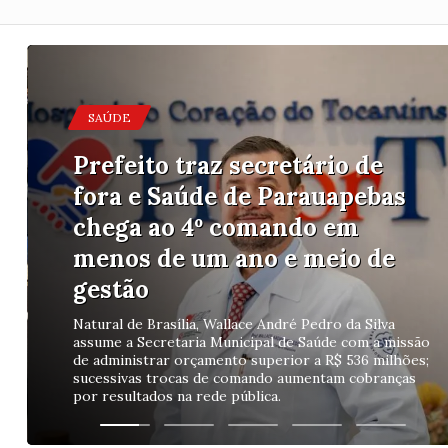
ACEITA
Por 10 votos a 6, Câmara de
Parauapebas aceita denúncia
contra Aurélio Ramos e
instala Comissão Processante
Denúncia foi aceita por 10 votos a 6; Comissão
Processante é formada e terá a missão de conduzir a
apuração garantindo ampla defesa e contraditório.