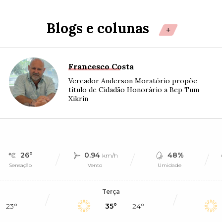
Blogs e colunas
+
Francesco Costa
Vereador Anderson Moratório propõe
título de Cidadão Honorário a Bep Tum
Xikrin
26°
0.94
48%
km/h
Sensação
Vento
Umidade
Terça
23°
35°
24°