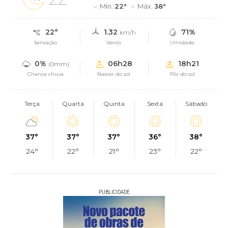
Mín.
22°
Máx.
38°
22°
1.32
71%
km/h
Sensação
Vento
Umidade
0%
06h28
18h21
(0mm)
Chance chuva
Nascer do sol
Pôr do sol
Terça
Quarta
Quinta
Sexta
Sábado
37°
37°
37°
36°
38°
24°
22°
21°
23°
22°
PUBLICIDADE