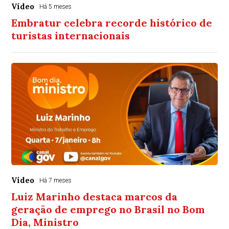
Vídeo
Há 5 meses
Embratur celebra recorde histórico de
turistas internacionais
Vídeo
Há 7 meses
Luiz Marinho destaca marcos da
geração de emprego no Brasil no Bom
Dia, Ministro