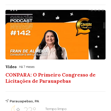
Vídeo
Há 7 meses
CONPARA: O Primeiro Congresso de
Licitações de Parauapebas
Parauapebas, PA
22°
Tempo limpo