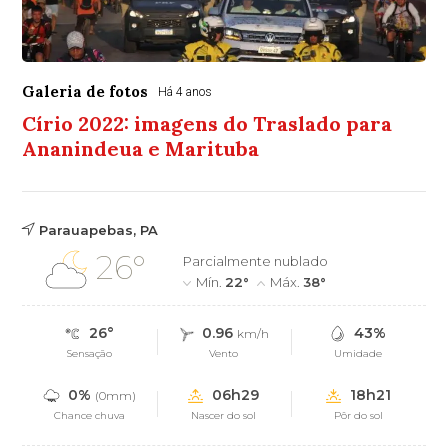
Galeria de fotos
Há 4 anos
Círio 2022: imagens do Traslado para
Ananindeua e Marituba
Parauapebas, PA
26°
Parcialmente nublado
Mín.
22°
Máx.
38°
26°
0.96
43%
km/h
Sensação
Vento
Umidade
0%
06h29
18h21
(0mm)
Chance chuva
Nascer do sol
Pôr do sol