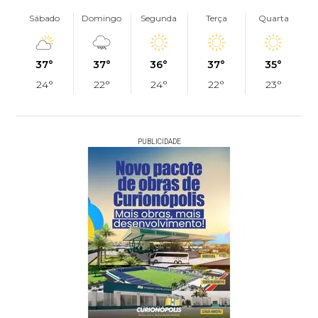
Sábado
Domingo
Segunda
Terça
Quarta
37°
37°
36°
37°
35°
24°
22°
24°
22°
23°
PUBLICIDADE