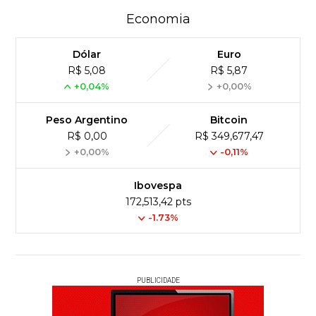
Economia
Dólar
Euro
R$ 5,08
R$ 5,87
+0,04%
+0,00%
Peso Argentino
Bitcoin
R$ 0,00
R$ 349,677,47
+0,00%
-0,11%
Ibovespa
172,513,42 pts
-1.73%
PUBLICIDADE