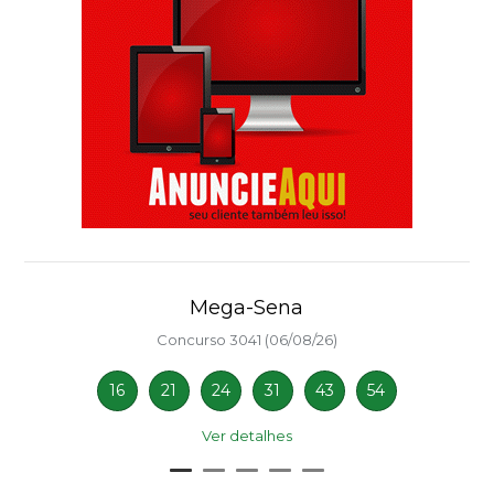
Mega-Sena
Concurso 3041 (06/08/26)
16
21
24
31
43
54
Ver detalhes