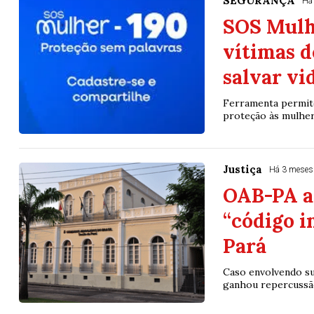
SEGURANÇA
Há
SOS Mulhe
vítimas d
salvar vi
Ferramenta permite
proteção às mulher
Justiça
Há 3 meses
OAB-PA a
“código i
Pará
Caso envolvendo sup
ganhou repercussão 