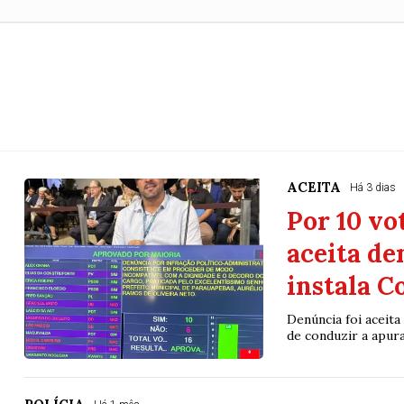
ACEITA
Há 3 dias
Por 10 vo
aceita de
instala C
Denúncia foi aceit
de conduzir a apur