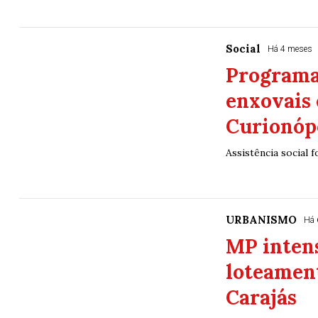
Social
Há 4 meses
Programa
enxovais 
Curionóp
Assistência social 
URBANISMO
Há 
MP intens
loteamen
Carajás