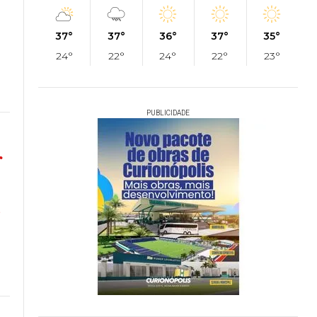
37°
37°
36°
37°
35°
24°
22°
24°
22°
23°
PUBLICIDADE
r
o