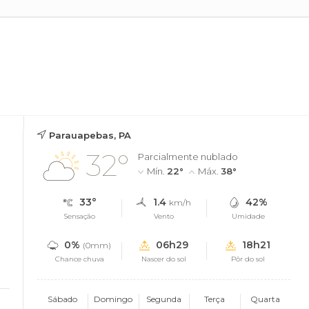
Parauapebas, PA
32°
Parcialmente nublado
Mín.
22°
Máx.
38°
33°
1.4
42%
km/h
Sensação
Vento
Umidade
0%
06h29
18h21
(0mm)
Chance chuva
Nascer do sol
Pôr do sol
Sábado
Domingo
Segunda
Terça
Quarta