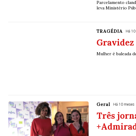
Parcelamento cland
leva Ministério Púb
TRAGÉDIA
Há 10
Gravidez 
Mulher é baleada d
Geral
Há 10 meses
Três jorn
+Admirad