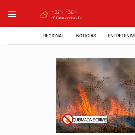
22
38
°C
°C
Parauapebas, PA
REGIONAL
NOTÍCIAS
ENTRETENIM