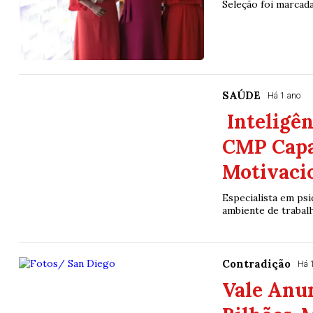
Seleção foi marcada
SAÚDE
Há 1 ano
Inteligên
CMP Capa
Motivaci
Especialista em ps
ambiente de trabal
Contradição
Há 
Vale Anun