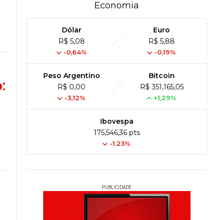
Economia
Dólar
Euro
R$ 5,08
R$ 5,88
-0,64%
-0,19%
Peso Argentino
Bitcoin
:
R$ 0,00
R$ 351,165,05
-3,12%
+1,29%
Ibovespa
175,546,36 pts
-1.23%
PUBLICIDADE