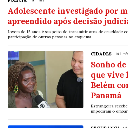
POLÍCIA
Há 1 mês
Adolescente investigado por m
apreendido após decisão judici
Jovem de 15 anos é suspeito de transmitir atos de crueldade co
participação de outras pessoas no esquema
CIDADES
Há 1 mê
Sonho de 
que vive 
Belém co
Panamá
Estrangeira recebe
impediram o embarq