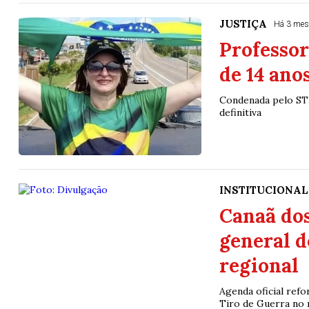
JUSTIÇA
Há 3 mes
Professo
de 14 ano
Condenada pelo STF
definitiva
INSTITUCIONAL
Canaã dos
general d
regional
Agenda oficial ref
Tiro de Guerra no 