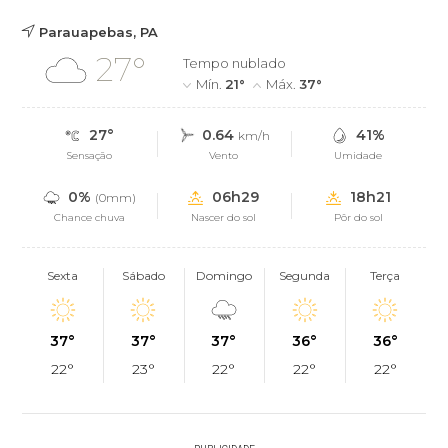
Parauapebas, PA
27°
Tempo nublado
Mín.
21°
Máx.
37°
27°
0.64
41%
km/h
Sensação
Vento
Umidade
0%
06h29
18h21
(0mm)
Chance chuva
Nascer do sol
Pôr do sol
Sexta
Sábado
Domingo
Segunda
Terça
37°
37°
37°
36°
36°
22°
23°
22°
22°
22°