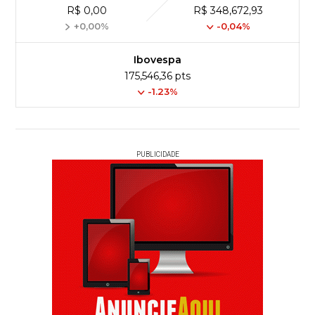
R$ 0,00
R$ 348,672,93
+0,00%
-0,04%
Ibovespa
175,546,36 pts
-1.23%
PUBLICIDADE