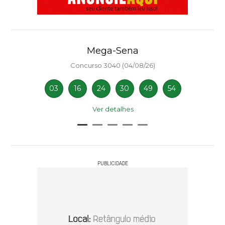
Mega-Sena
Concurso 3040 (04/08/26)
03
16
24
30
49
54
Ver detalhes
PUBLICIDADE