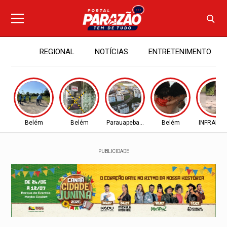
REGIONAL
NOTÍCIAS
ENTRETENIMENTO
Belém
Belém
Parauapebas - PA
Belém
INFRAES
PUBLICIDADE