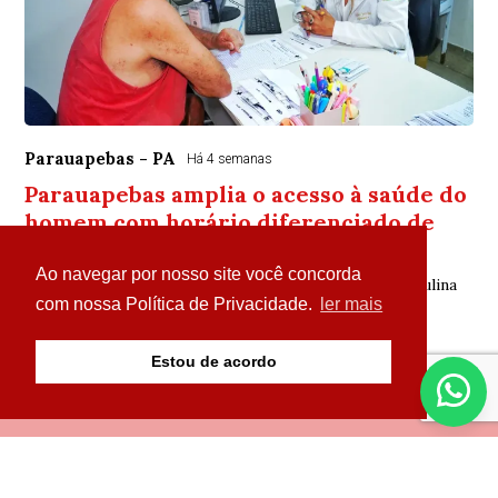
Parauapebas - PA
Há 4 semanas
Parauapebas amplia o acesso à saúde do
homem com horário diferenciado de
atendimento
Ao navegar por nosso site você concorda
A iniciativa busca facilitar o acesso da população masculina
aos serviços de saúde ofertados no município Com o
com nossa Política de Privacidade.
ler mais
objetivo de ampliar o acesso dos ho...
Estou de acordo
© Copyright 2026 - Portal Parazão Tem de Tudo - Todos
os direitos reservados