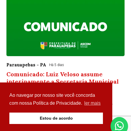
Parauapebas - PA
Há 5 dias
Comunicado: Luiz Veloso assume
interinamente a Secretaria Municipal
de Saúde
Ao navegar por nosso site você concorda
A Prefeitura de Parauapebas informa que, conforme
publicado no Diário Oficial do Município Nº 1397, desta
com nossa Política de Privacidade.
ler mais
terça-feira, 4 de agosto de 2026, por mei...
Estou de acordo