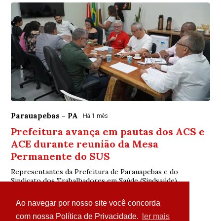
Parauapebas - PA
Há 1 mês
Prefeitura avança em pautas dos ACS e
ACE durante reunião da Mesa
Permanente do SUS
Representantes da Prefeitura de Parauapebas e do
Sindicato dos Trabalhadores em Saúde (Sindsaúde)
participaram, nesta segunda-feira, 22, de mais um...
Ao navegar por nosso site você concorda
com nossa Política de Privacidade.
ler mais