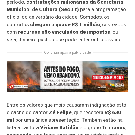
período,
contratações milionárias da Secretaria
Municipal de Cultura (Secult)
para a programação
oficial do aniversário da cidade. Somados, os
contratos
chegam a quase R$ 1 milhão
, custeados
com
recursos não vinculados de impostos
, ou
seja, dinheiro público que poderia ter outro destino.
Continua após a publicidade
Entre os valores que mais causaram indignação está
o cachê do cantor
Zé Felipe
, que receberá
R$ 630
mil
por uma única apresentação. Também estão na
lista a cantora
Viviane Batidão
e o grupo
Trimanos
,
compondo uma festa cara em um município onde a