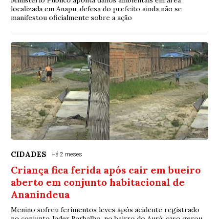
localizada em Anapu; defesa do prefeito ainda não se
manifestou oficialmente sobre a ação
CIDADES
Há 2 meses
Criança fica ferida após cair em bueiro
aberto em conjunto habitacional de
Ananindeua
Menino sofreu ferimentos leves após acidente registrado
no conjunto Jader Barbalho, no bairro do Aurá; caso gerou