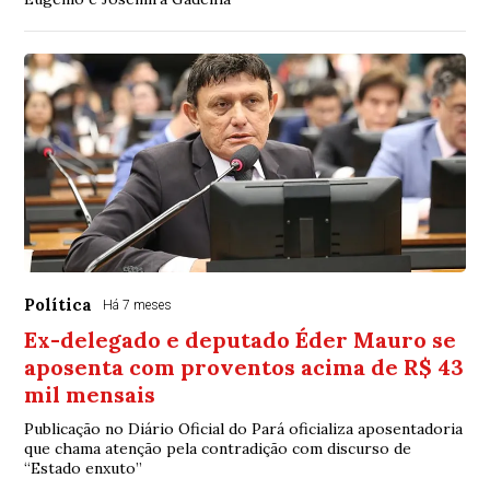
Política
Há 7 meses
Ex-delegado e deputado Éder Mauro se
aposenta com proventos acima de R$ 43
mil mensais
Publicação no Diário Oficial do Pará oficializa aposentadoria
que chama atenção pela contradição com discurso de
“Estado enxuto”