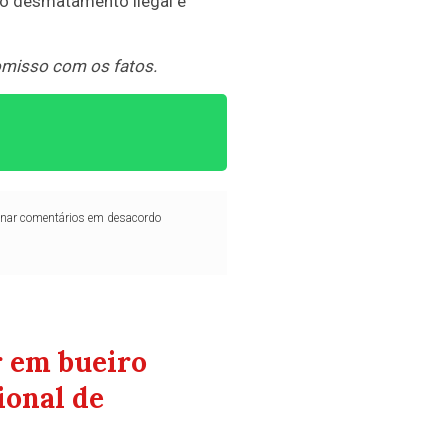
 do desmatamento ilegal e
omisso com os fatos.
iminar comentários em desacordo
r em bueiro
ional de