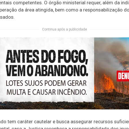
tais competentes. O órgão ministerial requer, além da indi
eração da área atingida, bem como a responsabilização do
sados.
Continua após a publicidade
ado tem caráter cautelar e busca assegurar recursos suficie
al, caso a Justiça reconheça a responsabilidade dos inves