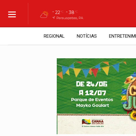
22
38
°C
°C
Parauapebas, PA
REGIONAL
NOTÍCIAS
ENTRETENIM