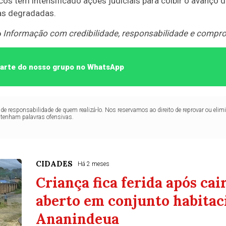
icos têm intensificado ações judiciais para coibir o avanço
eas degradadas.
o
Informação com credibilidade, responsabilidade e compr
 parte do nosso grupo no WhatsApp
de responsabilidade de quem realizá-lo. Nos reservamos ao direito de reprovar ou el
ntenham palavras ofensivas.
CIDADES
Há 2 meses
Criança fica ferida após cai
aberto em conjunto habitac
Ananindeua