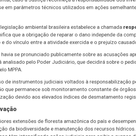
se em parâmetros técnicos utilizados em ações semelhante
legislação ambiental brasileira estabelece a chamada
respo
gnifica que a obrigação de reparar o dano independe da com
 do vínculo entre a atividade exercida e o prejuízo causad
o havia se pronunciado publicamente sobre as acusações ap
á analisado pelo Poder Judiciário, que decidirá sobre o ped
pelo MPPA.
o de instrumentos judiciais voltados à responsabilização p
ão que permanece sob monitoramento constante de órgãos a
alização devido aos elevados índices de desmatamento regis
rvação
ores extensões de floresta amazônica do país e desempenh
ação da biodiversidade e manutenção dos recursos hídricos.