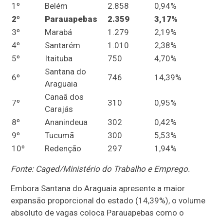
1º
Belém
2.858
0,94%
2º
Parauapebas
2.359
3,17%
3º
Marabá
1.279
2,19%
4º
Santarém
1.010
2,38%
5º
Itaituba
750
4,70%
Santana do
6º
746
14,39%
Araguaia
Canaã dos
7º
310
0,95%
Carajás
8º
Ananindeua
302
0,42%
9º
Tucumã
300
5,53%
10º
Redenção
297
1,94%
Fonte: Caged/Ministério do Trabalho e Emprego.
Embora Santana do Araguaia apresente a maior
expansão proporcional do estado (14,39%), o volume
absoluto de vagas coloca Parauapebas como o