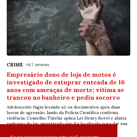
CRIME
Há 2 semanas
Empresário dono de loja de motos é
investigado de estuprar enteada de 16
anos com ameaças de morte; vítima se
trancou no banheiro e pediu socorro
Adolescente fugiu levando só os documentos após duas
horas de agressão; laudo da Polícia Científica confirma
violência; Conselho Tutelar aplica Lei Henry Borel e afasta
padrasto do lar; investigado não foi localizado para dar sua
versão