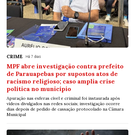
CRIME
Há 7 dias
MPF abre investigação contra prefeito
de Parauapebas por supostos atos de
racismo religioso; caso amplia crise
política no município
Apuração nas esferas cível e criminal foi instaurada após
vídeos divulgados nas redes sociais; investigação ocorre
dias depois de pedido de cassação protocolado na Câmara
Municipal