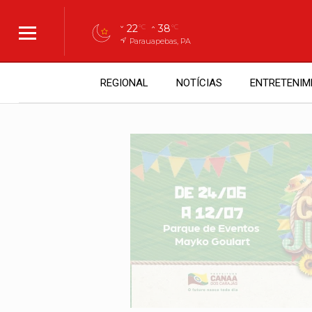
22
38
°C
°C
Parauapebas, PA
REGIONAL
NOTÍCIAS
ENTRETENIM