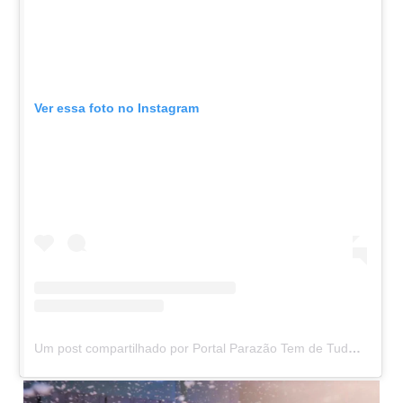
Ver essa foto no Instagram
Um post compartilhado por Portal Parazão Tem de Tudo (@parazaotemdtudo)