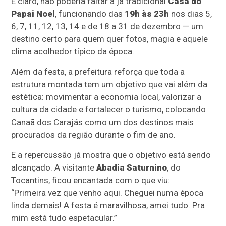
E claro, não poderia faltar a já tradicional
Casa do
Papai Noel
, funcionando das
19h às 23h
nos dias 5,
6, 7, 11, 12, 13, 14 e de 18 a 31 de dezembro — um
destino certo para quem quer fotos, magia e aquele
clima acolhedor típico da época.
Além da festa, a prefeitura reforça que toda a
estrutura montada tem um objetivo que vai além da
estética: movimentar a economia local, valorizar a
cultura da cidade e fortalecer o turismo, colocando
Canaã dos Carajás como um dos destinos mais
procurados da região durante o fim de ano.
E a repercussão já mostra que o objetivo está sendo
alcançado. A visitante
Abadia Saturnino
, do
Tocantins, ficou encantada com o que viu:
“Primeira vez que venho aqui. Cheguei numa época
linda demais! A festa é maravilhosa, amei tudo. Pra
mim está tudo espetacular.”