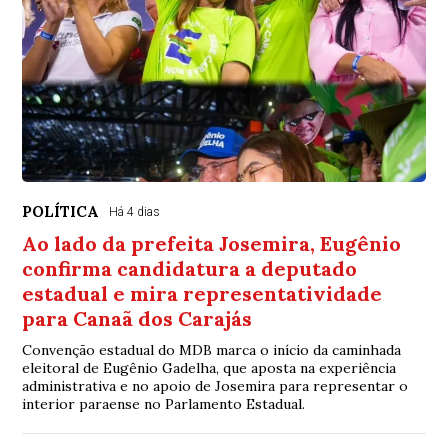
POLÍTICA
Há 4 dias
Ao lado da prefeita Josemira, Eugênio
confirma candidatura a deputado
estadual e mira representatividade
para Canaã dos Carajás
Convenção estadual do MDB marca o início da caminhada
eleitoral de Eugênio Gadelha, que aposta na experiência
administrativa e no apoio de Josemira para representar o
interior paraense no Parlamento Estadual.