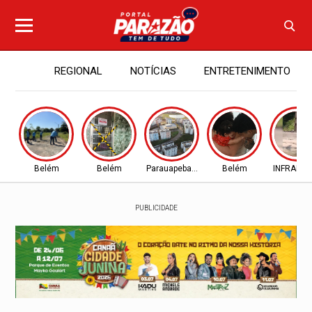
REGIONAL
NOTÍCIAS
ENTRETENIMENTO
Belém
Belém
Parauapebas - PA
Belém
INFRAES
PUBLICIDADE