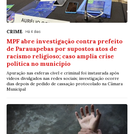
CRIME
Há 4 dias
MPF abre investigação contra prefeito
de Parauapebas por supostos atos de
racismo religioso; caso amplia crise
política no município
Apuração nas esferas cível e criminal foi instaurada após
vídeos divulgados nas redes sociais; investigação ocorre
dias depois de pedido de cassação protocolado na Câmara
Municipal