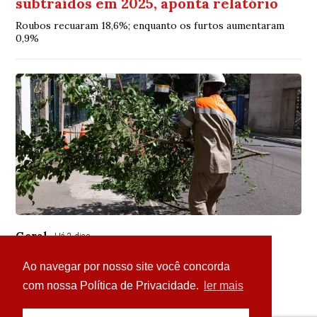
subtraídos em 2025, aponta relatório
Roubos recuaram 18,6%; enquanto os furtos aumentaram
0,9%
Geral
Há 2 dias
Ventos diminuem de intensidade e
Ao navegar por nosso site você concorda
município do Rio volta ao Estágio 1
com nossa Política de Privacidade.
ler mais
No Estágio 1 não há ocorrências de grande impacto