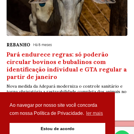
REBANHO
Há 8 meses
Pará endurece regras: só poderão
circular bovinos e bubalinos com
identificação individual e GTA regular a
partir de janeiro
Nova medida da Adepará moderniza o controle sanitário e
torna obrigatória a rastreabilidade completa dos animais no
Estado
Ao navegar por nosso site você concorda
com nossa Política de Privacidade.
ler mais
Estou de acordo