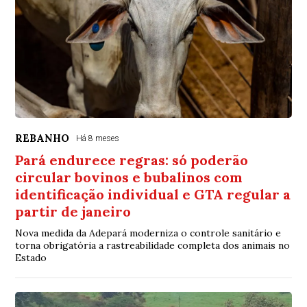
REBANHO
Há 8 meses
Pará endurece regras: só poderão
circular bovinos e bubalinos com
identificação individual e GTA regular a
partir de janeiro
Nova medida da Adepará moderniza o controle sanitário e
torna obrigatória a rastreabilidade completa dos animais no
Estado