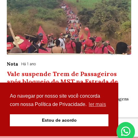
Nota
Há 1 ano
Vale suspende Trem de Passageiros
após bloqueio do MST na Estrada de
Ferro Carajás
Ao navegar por nosso site você concorda
Empresa emite nota esclarecendo cancelamento de viagens
e reafirma compromisso com acordo para a reforma
com nossa Política de Privacidade.
ler mais
agrária no Pará
Estou de acordo