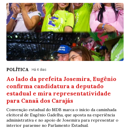
POLÍTICA
Há 4 dias
Ao lado da prefeita Josemira, Eugênio
confirma candidatura a deputado
estadual e mira representatividade
para Canaã dos Carajás
Convenção estadual do MDB marca o início da caminhada
eleitoral de Eugênio Gadelha, que aposta na experiência
administrativa e no apoio de Josemira para representar o
interior paraense no Parlamento Estadual.