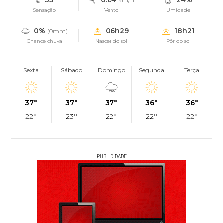
35°
0.64
24%
km/h
Sensação
Vento
Umidade
0%
06h29
18h21
(0mm)
Chance chuva
Nascer do sol
Pôr do sol
Sexta
Sábado
Domingo
Segunda
Terça
37°
37°
37°
36°
36°
22°
23°
22°
22°
22°
PUBLICIDADE