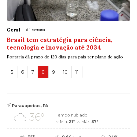
Geral
Há 1 semana
Brasil tem estratégia para ciência,
tecnologia e inovação até 2034
Portaria dá prazo de 120 dias para país ter plano de ação
5
6
7
8
9
10
11
Parauapebas, PA
36°
Tempo nublado
Mín.
21°
Máx.
37°