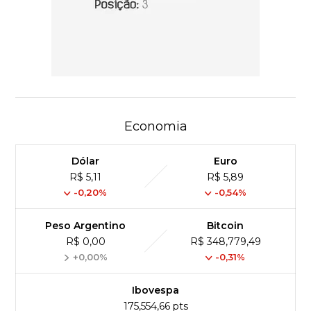
Economia
Dólar
Euro
R$ 5,11
R$ 5,89
-0,20%
-0,54%
Peso Argentino
Bitcoin
R$ 0,00
R$ 348,779,49
+0,00%
-0,31%
Ibovespa
175,554,66 pts