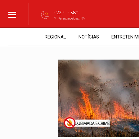
22
38
°C
°C
Parauapebas, PA
REGIONAL
NOTÍCIAS
ENTRETENIM