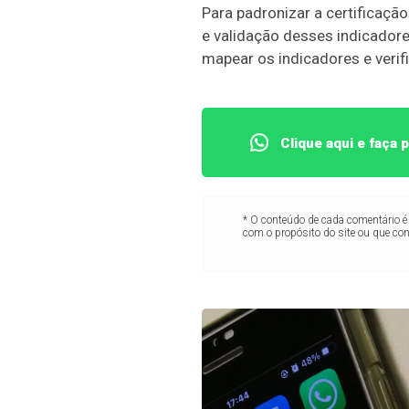
Para padronizar a certificaçã
e validação desses indicador
mapear os indicadores e verifi
Clique aqui e faça
* O conteúdo de cada comentário é 
com o propósito do site ou que co