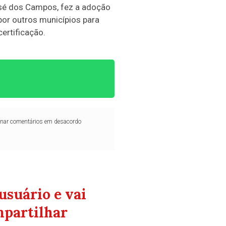
osé dos Campos, fez a adoção
por outros municípios para
ertificação.
iminar comentários em desacordo
suário e vai
mpartilhar