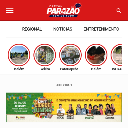
REGIONAL
NOTÍCIAS
ENTRETENIMENTO
Belém
Belém
Parauapebas - PA
Belém
INFRAES
PUBLICIDADE