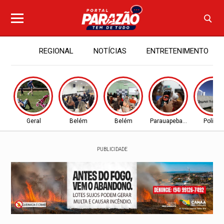
REGIONAL
NOTÍCIAS
ENTRETENIMENTO
Geral
Belém
Belém
Parauapebas - PA
Política
PUBLICIDADE