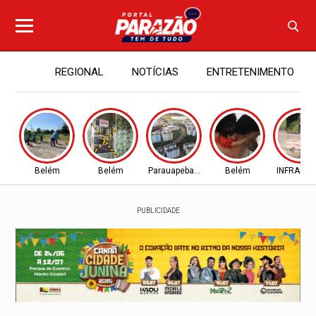
REGIONAL
NOTÍCIAS
ENTRETENIMENTO
Belém
Belém
Parauapebas - PA
Belém
INFRAES
PUBLICIDADE