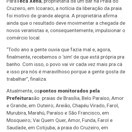
Para
Teca Xena
, proprietária de um bar na Praia do
Cruzeiro, em Icoaraci, a notícia da liberação da praia
foi motivo de grande alegria. A proprietária afirma
ainda que o resultado deve movimentar a chegada de
novos veranistas e, consequentemente, impulsionar o
comércio local.
“Todo ano a gente ouvia que fazia mal e, agora,
finalmente, recebemos o ‘sim’ de que está própria pra
banho. Com isso, o povo vai vir cada vez mais pra cá
e isso pra nós é maravilhoso porque a gente gosta de
trabalhar”, finaliza.
Atualmente, os
pontos monitorados pela
Prefeitura
são: praias de Brasília, Belo Paraíso, Amor
e Grande, em Outeiro; Areião, Chapéu Virado, Farol,
Murubira, Marahú, Paraíso e São Francisco, em
Mosqueiro; Vai Quem Quer, Amor, Funda, Farol e
Saudade, em Cotijuba; a praia do Cruzeiro, em