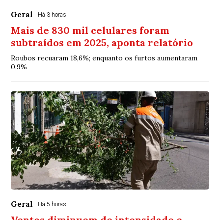
Geral
Há 3 horas
Mais de 830 mil celulares foram
subtraídos em 2025, aponta relatório
Roubos recuaram 18,6%; enquanto os furtos aumentaram
0,9%
Geral
Há 5 horas
Ventos diminuem de intensidade e