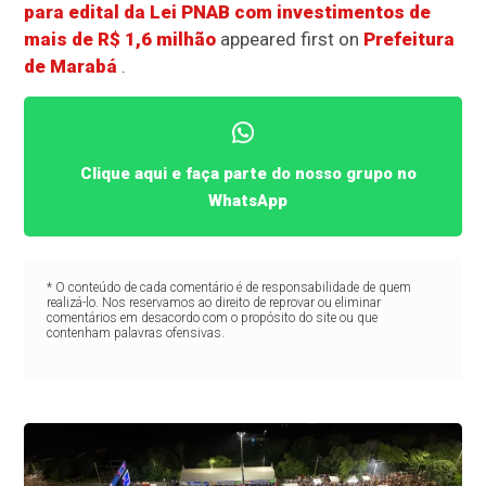
para edital da Lei PNAB com investimentos de
mais de R$ 1,6 milhão
appeared first on
Prefeitura
de Marabá
.
Clique aqui e faça parte do nosso grupo no
WhatsApp
* O conteúdo de cada comentário é de responsabilidade de quem
realizá-lo. Nos reservamos ao direito de reprovar ou eliminar
comentários em desacordo com o propósito do site ou que
contenham palavras ofensivas.