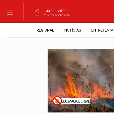
22
38
°C
°C
Parauapebas, PA
REGIONAL
NOTÍCIAS
ENTRETENIM