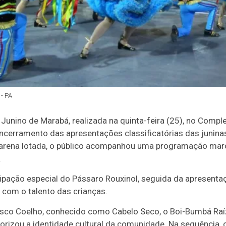
- PA
Junino de Marabá, realizada na quinta-feira (25), no Comple
encerramento das apresentações classificatórias das junin
m arena lotada, o público acompanhou uma programação mar
.
ipação especial do Pássaro Rouxinol, seguida da apresenta
 com o talento das crianças.
isco Coelho, conhecido como Cabelo Seco, o Boi-Bumbá Raí
lorizou a identidade cultural da comunidade. Na sequência,