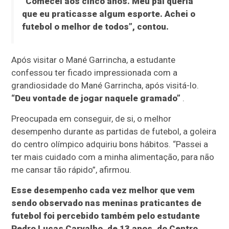
“Comecei aos cinco anos. Meu pai queria
que eu praticasse algum esporte. Achei o
futebol o melhor de todos”, contou.
Após visitar o Mané Garrincha, a estudante
confessou ter ficado impressionada com a
grandiosidade do Mané Garrincha, após visitá-lo.
“Deu vontade de jogar naquele gramado”
.
Preocupada em conseguir, de si, o melhor
desempenho durante as partidas de futebol, a goleira
do centro olímpico adquiriu bons hábitos. “Passei a
ter mais cuidado com a minha alimentação, para não
me cansar tão rápido”, afirmou.
Esse desempenho cada vez melhor que vem
sendo observado nas meninas praticantes de
futebol foi percebido também pelo estudante
Pedro Lucas Carvalho, de 13 anos, do Centro