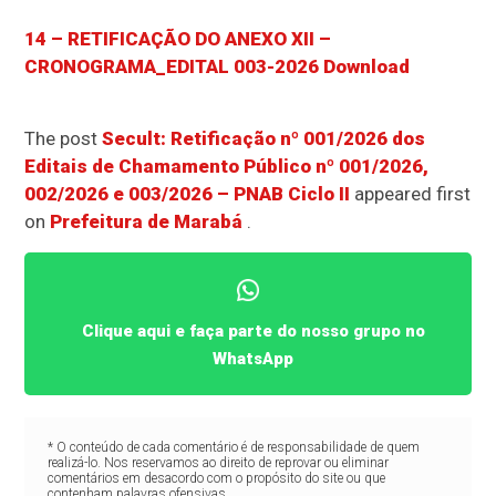
14 – RETIFICAÇÃO DO ANEXO XII –
CRONOGRAMA_EDITAL 003-2026
Download
The post
Secult: Retificação nº 001/2026 dos
Editais de Chamamento Público nº 001/2026,
002/2026 e 003/2026 – PNAB Ciclo II
appeared first
on
Prefeitura de Marabá
.
Clique aqui e faça parte do nosso grupo no
WhatsApp
* O conteúdo de cada comentário é de responsabilidade de quem
realizá-lo. Nos reservamos ao direito de reprovar ou eliminar
comentários em desacordo com o propósito do site ou que
contenham palavras ofensivas.