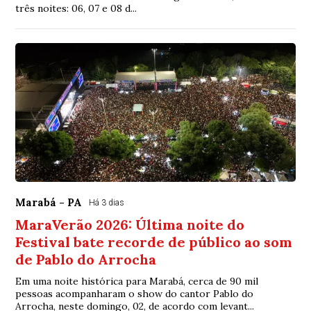
três noites: 06, 07 e 08 d...
Marabá - PA
Há 3 dias
MaraVerão 2026: Última noite do
Festival bate recorde de público ao som
de Pablo do Arrocha
Em uma noite histórica para Marabá, cerca de 90 mil
pessoas acompanharam o show do cantor Pablo do
Arrocha, neste domingo, 02, de acordo com levant...