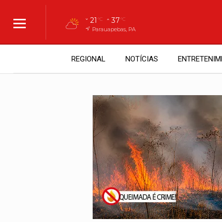
21
37
°C
°C
Parauapebas, PA
REGIONAL
NOTÍCIAS
ENTRETENIM