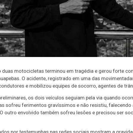
 duas motocicletas terminou em tragédia e gerou forte c
auapebas. O acidente, registrado em uma das movimentada
ondutores e mobilizou equipes de socorro, agentes de trân
eliminares, os dois veículos seguiam pela via quando ocorr
as sofreu ferimentos gravíssimos e não resistiu, falecendo
O outro envolvido também sofreu lesões e precisou ser soc
ados por testemunhas nas redes sociais mostram a gravidad