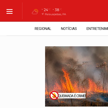
24
38
°C
°C
Parauapebas, PA
REGIONAL
NOTÍCIAS
ENTRETENIM