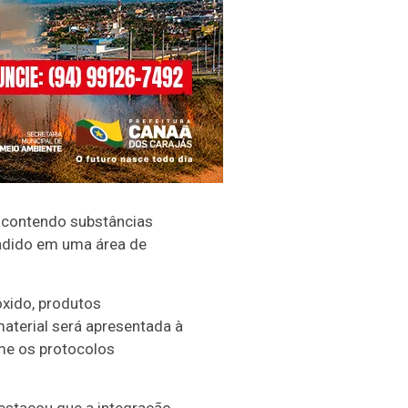
s contendo substâncias
ondido em uma área de
xido, produtos
aterial será apresentada à
rme os protocolos
destacou que a integração