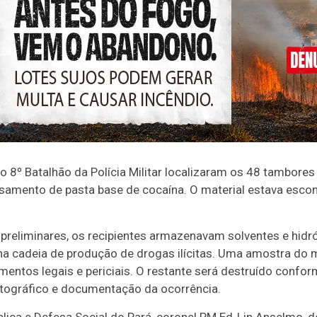
o 8º Batalhão da Polícia Militar localizaram os 48 tambore
ssamento de pasta base de cocaína. O material estava esc
reliminares, os recipientes armazenavam solventes e hidró
na cadeia de produção de drogas ilícitas. Uma amostra do m
dimentos legais e periciais. O restante será destruído confo
otográfico e documentação da ocorrência.
lica e Defesa Social do Pará, coronel PM Ed-Lin Anselmo, 