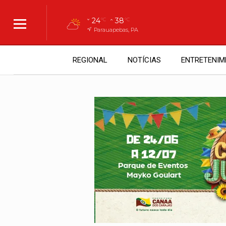
24
38
°C
°C
Parauapebas, PA
REGIONAL
NOTÍCIAS
ENTRETENIM