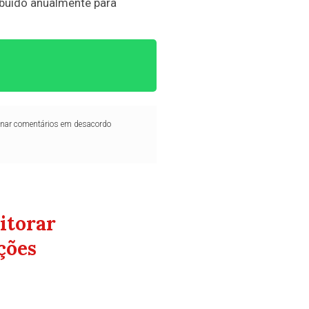
ibuído anualmente para
iminar comentários em desacordo
itorar
ções