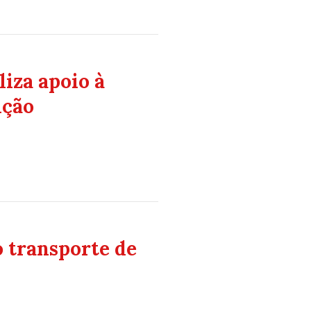
iza apoio à
ição
o transporte de