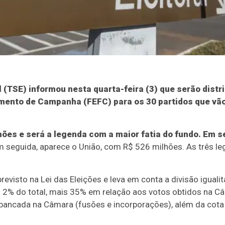
l (TSE) informou nesta quarta-feira (3) que serão distr
mento de Campanha (FEFC) para os 30 partidos que vão
hões e será a legenda com a maior fatia do fundo.
Em se
 seguida, aparece o União, com R$ 526 milhões. As três le
evisto na Lei das Eleições e leva em conta a divisão igualit
m 2% do total, mais 35% em relação aos votos obtidos na 
ancada na Câmara (fusões e incorporações), além da cota