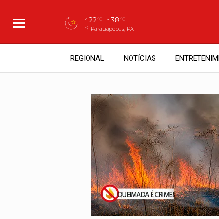
22
38
°C
°C
Parauapebas, PA
REGIONAL
NOTÍCIAS
ENTRETENIM