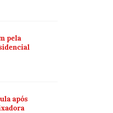
m pela
sidencial
Lula após
ixadora