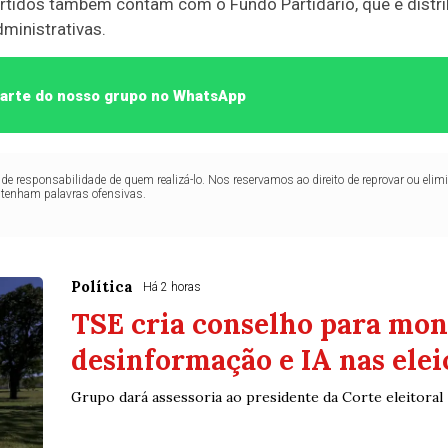
artidos também contam com o Fundo Partidário, que é distr
ministrativas.
 parte do nosso grupo no WhatsApp
de responsabilidade de quem realizá-lo. Nos reservamos ao direito de reprovar ou el
ntenham palavras ofensivas.
Política
Há 2 horas
TSE cria conselho para mon
desinformação e IA nas elei
Grupo dará assessoria ao presidente da Corte eleitoral