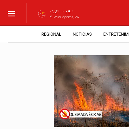
22
38
°C
°C
Parauapebas, PA
REGIONAL
NOTÍCIAS
ENTRETENIM