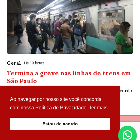
Geral
Há 19 horas
Termina a greve nas linhas de trens em
São Paulo
Sindicato mantém estado de greve para acompanhar acordo
Ao navegar por nosso site você concorda
com nossa Política de Privacidade.
ler mais
Estou de acordo
© Copyright 2026 - Portal Parazão Tem de Tudo - Todos
os direitos reservados