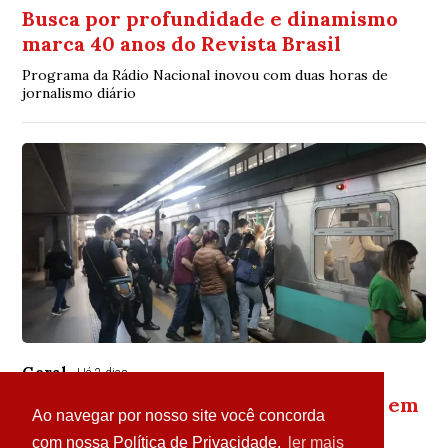
Busca por profundidade e dinamismo
marca 40 anos do Revista Brasil
Programa da Rádio Nacional inovou com duas horas de
jornalismo diário
Geral
Há 2 dias
Termina a greve nas linhas de trens em
Ao navegar por nosso site você concorda
São Paulo
com nossa Política de Privacidade.
ler mais