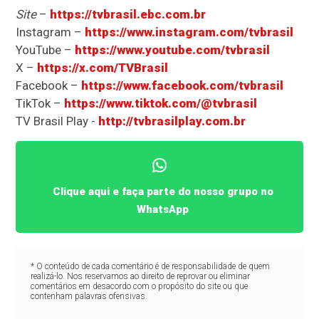
Site
–
https://tvbrasil.ebc.com.br
Instagram –
https://www.instagram.com/tvbrasil
YouTube –
https://www.youtube.com/tvbrasil
X –
https://x.com/TVBrasil
Facebook –
https://www.facebook.com/tvbrasil
TikTok –
https://www.tiktok.com/@tvbrasil
TV Brasil Play -
http://tvbrasilplay.com.br
Clique aqui e faça parte do nosso grupo no
WhatsApp
* O conteúdo de cada comentário é de responsabilidade de quem
realizá-lo. Nos reservamos ao direito de reprovar ou eliminar
comentários em desacordo com o propósito do site ou que
contenham palavras ofensivas.