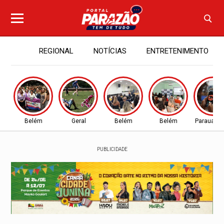
REGIONAL
NOTÍCIAS
ENTRETENIMENTO
Belém
Geral
Belém
Belém
Parauapeb
PUBLICIDADE