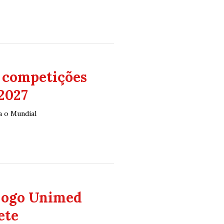
s competições
2027
a o Mundial
 jogo Unimed
ete