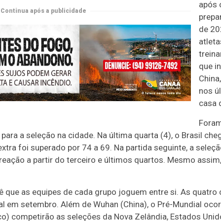
após 
Continua após a publicidade
prepa
de 20
atlet
treina
que i
China
nos ú
casa 
Foram
ara a seleção na cidade. Na última quarta (4), o Brasil ch
tra foi superado por 74 a 69. Na partida seguinte, a seleçã
eação a partir do terceiro e últimos quartos. Mesmo assim
vê que as equipes de cada grupo joguem entre si. As quatr
al em setembro. Além de Wuhan (China), o Pré-Mundial ocorr
) competirão as seleções da Nova Zelândia, Estados Unidos (