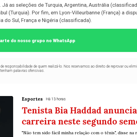
 Já as seleções de Turquia, Argentina, Austrália (classific
ul (Turquia). Por fim, em Lyon-Villeurbanne (França) a disput
 do Sul, França e Nigéria (classificada).
 parte do nosso grupo no WhatsApp
de responsabilidade de quem realizá-lo. Nos reservamos ao direito de reprovar ou el
ntenham palavras ofensivas.
Esportes
Há 13 horas
Tenista Bia Haddad anuncia
carreira neste segundo sem
"Não tem sido fácil minha relação com o tênis", disse na 