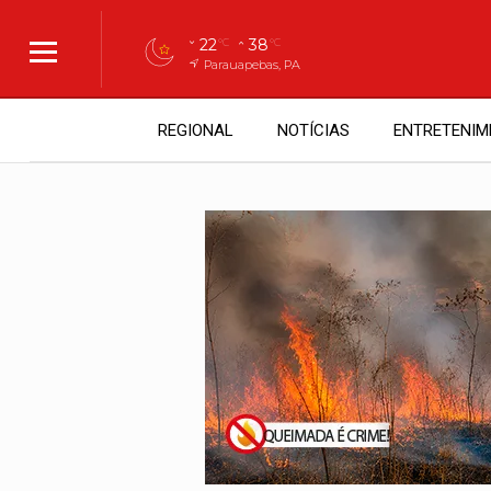
22
38
°C
°C
Parauapebas, PA
REGIONAL
NOTÍCIAS
ENTRETENIM