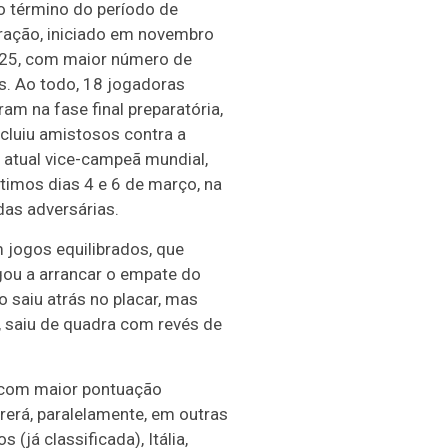
o término do período de
ração, iniciado em novembro
25, com maior número de
as. Ao todo, 18 jogadoras
ram na fase final preparatória,
ncluiu amistosos contra a
, atual vice-campeã mundial,
ltimos dias 4 e 6 de março, na
das adversárias.
 jogos equilibrados, que
egou a arrancar o empate do
o saiu atrás no placar, mas
, saiu de quadra com revés de
o com maior pontuação
erá, paralelamente, em outras
já classificada), Itália,