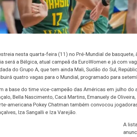
estreia nesta quarta-feira (11) no Pré-Mundial de basquete, à
ia será a Bélgica, atual campeã da EuroWomen e já com va
odada do Grupo A, que tem ainda Mali, Sudão do Sul, Repúbli
ribuirá quatro vagas para o Mundial, programado para setem
om a base do time vice-campeão das Américas em julho do 
çalo, Bella Nascimento, Cacá Martins, Emanuely de Oliveira,
norte-americana Pokey Chatman também convocou jogadora
çalves, Iza Sangalli e Iza Varejão.
A lis
anunc