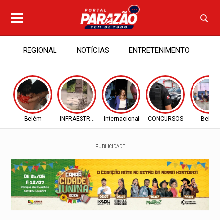
REGIONAL
NOTÍCIAS
ENTRETENIMENTO
PA
Belém
INFRAESTRUTURA
Internacional
CONCURSOS
Belém
PUBLICIDADE