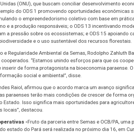
 Unidas (ONU), que buscam conciliar desenvolvimento eco
a exemplo do ODS 1 promovendo oportunidades econômicas s
mulando o empreendedorismo coletivo com base em práticas
 e a produção responsáveis; o ODS 13 incentivando mode
zam a pressão sobre os ecossistemas; e ODS 15 apoiando c
odiversidade e o uso sustentável dos recursos florestais.
o e Regularidade Ambiental da Semas, Rodolpho Zahluth Bas
s cooperados. “Estamos unindo esforços para que os coop
e inserir de forma protagonista na bioeconomia paraense. 
ormação social e ambiental”, disse.
ndes Raiol, afirmou que o acordo marca um avanço signific
vas paraenses terão mais condições de crescer de forma or
do Estado. Isso significa mais oportunidades para agricultor
 locais”, destacou.
perativas -
Fruto da parceria entre Semas e OCB/PA, uma p
do estado do Pará será realizada no próximo dia 16, em Curi