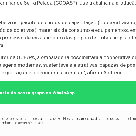
Familiar de Serra Pelada (COOASP), que trabalha na produção
ceberá um pacote de cursos de capacitação (cooperativis
ócios coletivos), materiais de consumo e equipamentos, en
 o processo de envasamento das polpas de frutas ampliando
a.
tor da OCB/PA, a embaladeira possibilitará à cooperativa d
alagens modernas, sustentáveis e atrativas, capazes de pos
 exportação e bioeconomia premium", afirma Andreos.
 parte do nosso grupo no WhatsApp
de responsabilidade de quem realizá-lo. Nos reservamos ao direito de reprovar ou el
ntenham palavras ofensivas.