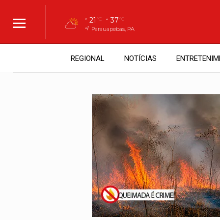
21
37
°C
°C
Parauapebas, PA
REGIONAL
NOTÍCIAS
ENTRETENIM