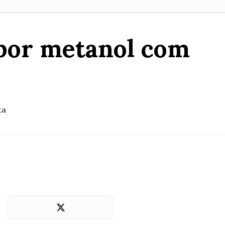
o por metanol com
ta