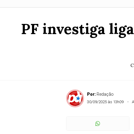
PF investiga lig
C
Por:
Redação
30/09/2025 às 13h09
A