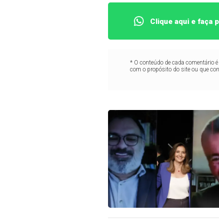
Clique aqui e faça
* O conteúdo de cada comentário é 
com o propósito do site ou que co