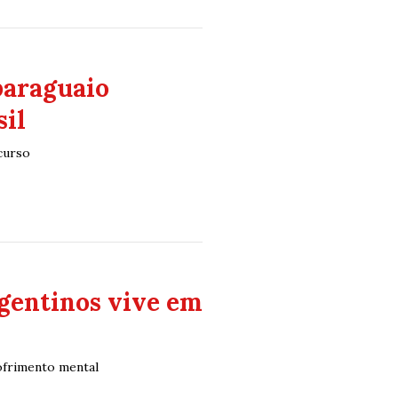
paraguaio
il
curso
gentinos vive em
ofrimento mental