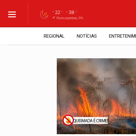
22
38
°C
°C
Parauapebas, PA
REGIONAL
NOTÍCIAS
ENTRETENIM