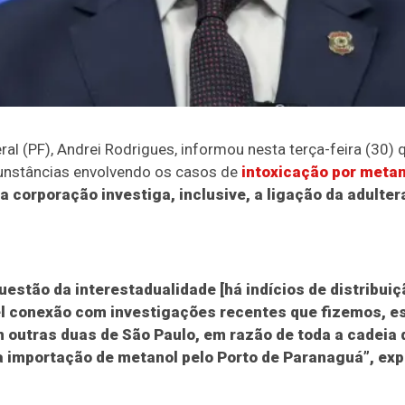
ral (PF), Andrei Rodrigues, informou nesta terça-feira (30) q
ircunstâncias envolvendo os casos de
intoxicação por metan
a corporação investiga, inclusive, a ligação da adulte
uestão da interestadualidade [há indícios de distribuiç
el conexão com investigações recentes que fizemos, e
 outras duas de São Paulo, em razão de toda a cadeia 
a importação de metanol pelo Porto de Paranaguá”, exp