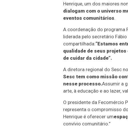
Henrique, um dos maiores no
dialogam com o universo mus
eventos comunitários
.
A coordenação do programa Pr
liderada pelo secretário Fábi
compartilhada:
“Estamos ent
qualidade de seus projetos 
de cuidar da cidade”.
A diretora regional do Sesc no
Sesc tem como missão contr
nesse processo.
Assumir a g
arte, à educação e ao lazer, v
O presidente da Fecomércio Pa
representa o compromisso do
Henrique é oferecer um
espaç
convívio comunitário.”