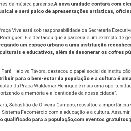
mes da música paraense.
A nova unidade contará com ele
ical e será palco de apresentações artísticas, oficin
aça Viva está sob responsabilidade da Secretaria Executiv
o Rodrigues. Ele destacou que a parceria é um exemplo de g
regando um espaço urbano a uma instituição reconhec
culturais e educativos, além de desonerar os cofres pú
 Pará, Heloiva Távora, destacou o papel social da instituiçã
ibuir para o bem-estar da população e a cultura é um
estão da Praça Waldemar Henrique é mais uma oportunidad
alorizando a memória e a identidade da nossa cidade”.
rá, Sebastião de Oliveira Campos, ressaltou a importância s
 Sistema Fecomércio com a educação e a cultura. Assumir
o qualificado para a população
,
com eventos gratuitos
q