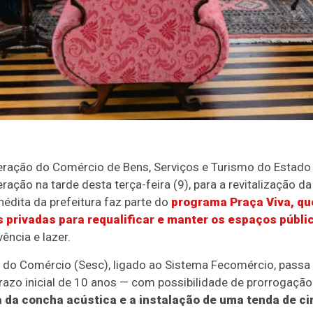
deração do Comércio de Bens, Serviços e Turismo do Estad
ção na tarde desta terça-feira (9), para a revitalização d
inédita da prefeitura faz parte do
programa Praça Viva, qu
 privadas para requalificar e manter os espaços públi
ência e lazer.
 do Comércio (Sesc), ligado ao Sistema Fecomércio, passa 
razo inicial de 10 anos — com possibilidade de prorrogaçã
 da concha acústica e a instalação de uma tenda de ci