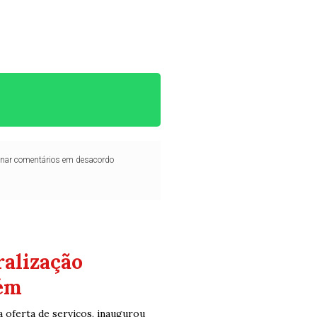
iminar comentários em desacordo
ralização
lém
 oferta de serviços, inaugurou