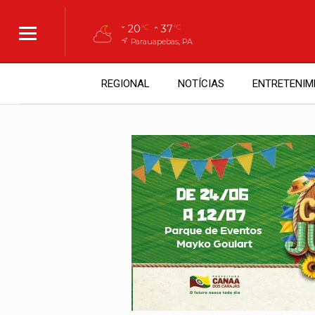
20
37
°C
°C
Parauapebas, PA
REGIONAL
NOTÍCIAS
ENTRETENIM