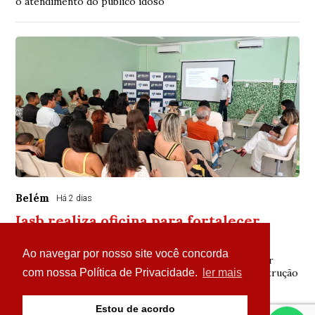
o atendimento do público idoso
Belém
Há 2 dias
Iasb realiza oficina para fortalecer
planejamento de capacitações
Ao navegar por nosso site você concorda
Atividade reuniu gestores e servidores para identificar
necessidades de treinamento e contribuir para a construção
com nossa Política de Privacidade.
ler mais
do Plano Anual de Treinamento do...
Estou de acordo