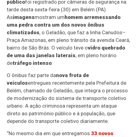
público
foi registrado por câmeras de segurança na
tarde desta sexta-feira (30) em Belém (PA).
As
imagens
mostram um
homem arremessando
uma pedra contra um dos novos ônibus
climatizados
, o Geladão, que faz a linha Canudos–
Praça Amazonas, em pleno trânsito da avenida Ceará,
bairro de São Brás. O veículo teve o
vidro quebrado
de uma das janelas laterais
, em pleno horário
de
tráfego intenso
.
O ônibus faz parte da
nova frota de
veículos
entregues recentemente pela Prefeitura de
Belém, chamado de Geladão, que integra o processo
de modernização do sistema de transporte coletivo
urbano. A ação criminosa representa um ataque
direto ao patrimônio público e à população, que
depende do transporte coletivo diariamente.
“No mesmo dia em que entregamos
33 novos