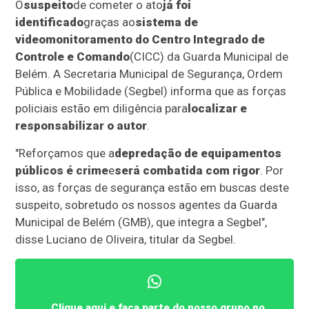
O
suspeito
de cometer o ato
já foi
identificado
graças ao
sistema de
videomonitoramento do Centro Integrado de
Controle e Comando
(CICC) da Guarda Municipal de
Belém. A Secretaria Municipal de Segurança, Ordem
Pública e Mobilidade (Segbel) informa que as forças
policiais estão em diligência para
localizar e
responsabilizar o autor
.
"Reforçamos que a
depredação de equipamentos
públicos é crime
e
será combatida com rigor
. Por
isso, as forças de segurança estão em buscas deste
suspeito, sobretudo os nossos agentes da Guarda
Municipal de Belém (GMB), que integra a Segbel",
disse Luciano de Oliveira, titular da Segbel.
Clique aqui e faça parte do nosso grupo no