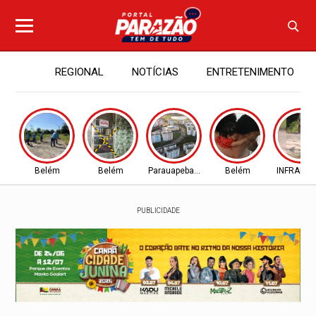
REGIONAL
NOTÍCIAS
ENTRETENIMENTO
Belém
Belém
Parauapebas - PA
Belém
INFRAES
PUBLICIDADE