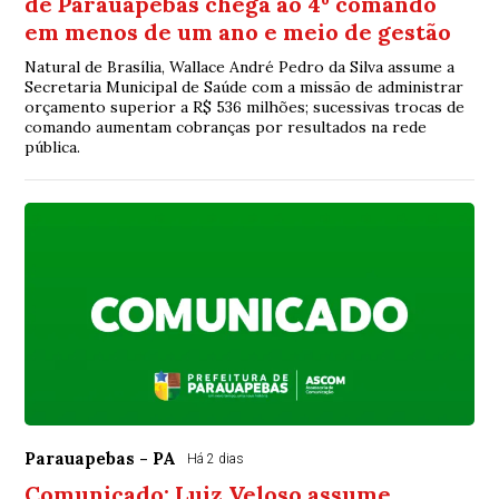
de Parauapebas chega ao 4º comando
em menos de um ano e meio de gestão
Natural de Brasília, Wallace André Pedro da Silva assume a
Secretaria Municipal de Saúde com a missão de administrar
orçamento superior a R$ 536 milhões; sucessivas trocas de
comando aumentam cobranças por resultados na rede
pública.
Parauapebas - PA
Há 2 dias
Comunicado: Luiz Veloso assume