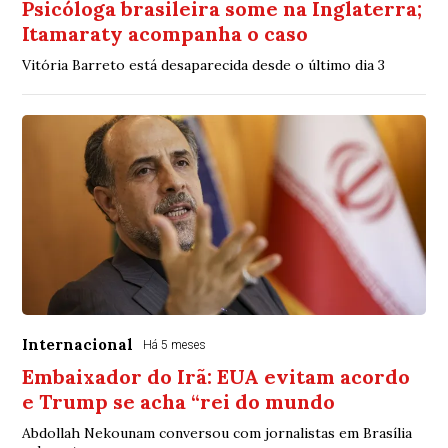
Psicóloga brasileira some na Inglaterra;
Itamaraty acompanha o caso
Vitória Barreto está desaparecida desde o último dia 3
Internacional
Há 5 meses
Embaixador do Irã: EUA evitam acordo
e Trump se acha “rei do mundo
Abdollah Nekounam conversou com jornalistas em Brasília