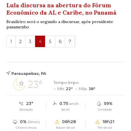
Lula discursa na abertura do Fórum
Econômico da AL e Caribe, no Panamá
Brasileiro será o segundo a discursar, após presidente
panamenho
1
2
3
4
5
6
7
Parauapebas, PA
23°
Tempo limpo
Mín.
22°
Máx.
38°
23°
0.75
59%
km/h
Sensação
Vento
Umidade
0%
06h28
18h21
(0mm)
Chance chuva
Nascer do sol
Pôr do sol