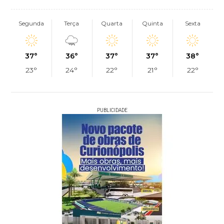
Segunda
Terça
Quarta
Quinta
Sexta
37°
36°
37°
37°
38°
23°
24°
22°
21°
22°
PUBLICIDADE