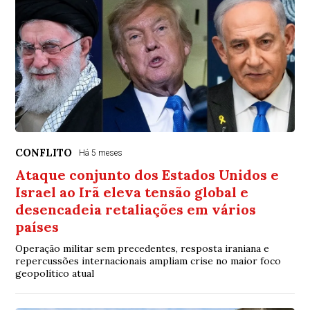
CONFLITO
Há 5 meses
Ataque conjunto dos Estados Unidos e
Israel ao Irã eleva tensão global e
desencadeia retaliações em vários
países
Operação militar sem precedentes, resposta iraniana e
repercussões internacionais ampliam crise no maior foco
geopolítico atual