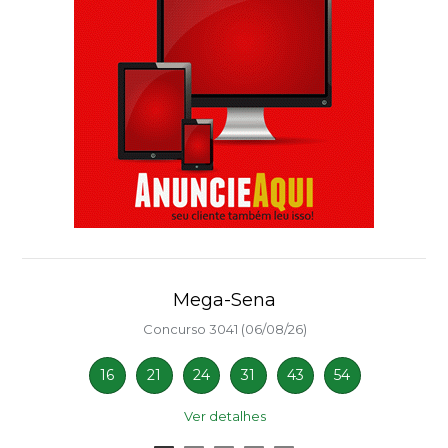
Mega-Sena
Concurso 3041 (06/08/26)
16
21
24
31
43
54
Ver detalhes